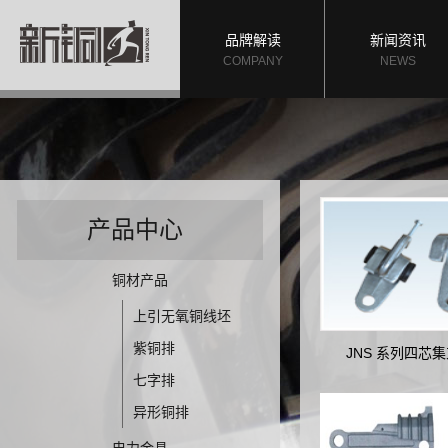
品牌解读
新闻资讯
COMPANY
NEWS
产品中心
铜材产品
上引无氧铜线坯
紫铜排
JNS 系列四芯集
七字排
异形铜排