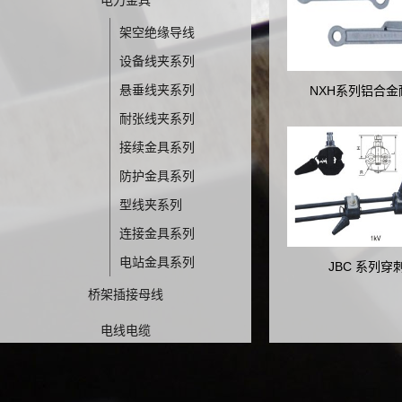
电力金具
架空绝缘导线
设备线夹系列
悬垂线夹系列
NXH系列铝合
耐张线夹系列
接续金具系列
防护金具系列
型线夹系列
连接金具系列
电站金具系列
JBC 系列穿
桥架插接母线
电线电缆
接地母线