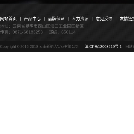
多年来
（昆明昆
网站首页
丨
产品中心
丨
品牌保证
丨
人力资源
丨
意见反馈
丨
友情链
明天经电
地址：云南省昆明市西山区海口工业园区新区
传真：0871-68183253 邮编：650114
金属科技
Copyright © 2016-2018 云南新铜人实业有限公司
滇ICP备12003219号-1
网站
生资源回